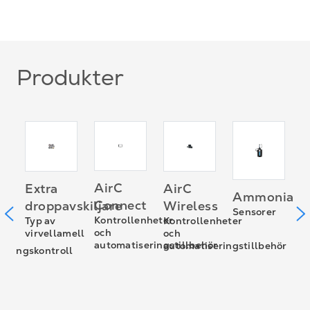
Produkter
r
B
AirC
Extra
AirC
Ammoniakgi
L
Connect
droppavskiljare
Wireless
Sensorer
I
m
Kontrollenheter
Typ av
Kontrollenheter
k
och
virvellamell
och
l
t
automatiseringstillbehör
automatiseringstillbehör
reningskontroll
r
n