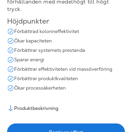
förhållanden med medelhögt till högt
tryck.
Höjdpunkter
Förbättrad kolonneffektivitet
Ökar kapaciteten
Förbättrar systemets prestanda
Sparar energi
Förbättrar effektiviteten vid massöverföring
Förbättrar produktkvaliteten
Ökar processäkerheten
Produktbeskrivning
Begär en offert