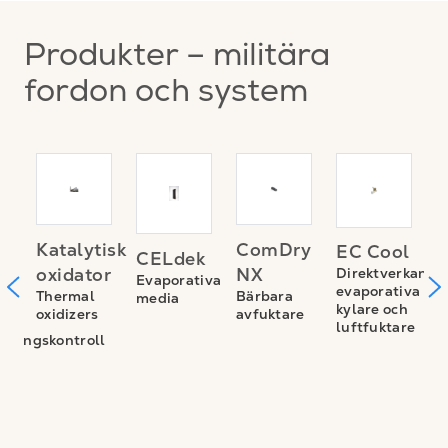
Produkter – militära
fordon och system
r
I
Katalytisk
ComDry
EC Cool
CELdek
z
oxidator
NX
Direktverkande
Evaporativa
m
(
evaporativa
Thermal
Bärbara
media
kylare och
oxidizers
avfuktare
l
L
luftfuktare
o
reningskontroll
l
f
r
r
n