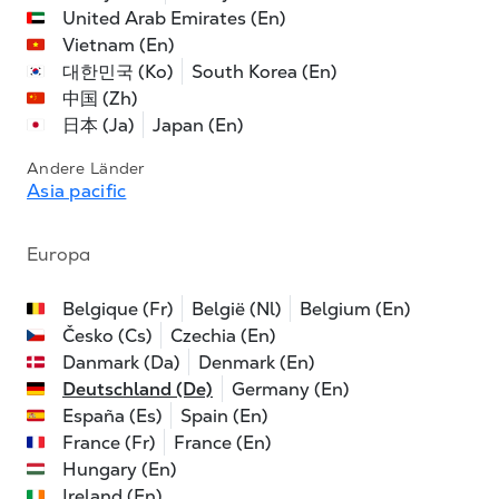
United Arab Emirates (En)
Vietnam (En)
대한민국 (Ko)
South Korea (En)
中国 (Zh)
日本 (Ja)
Japan (En)
Andere Länder
Asia pacific
Europa
Belgique (Fr)
België (Nl)
Belgium (En)
Česko (Cs)
Czechia (En)
Danmark (Da)
Denmark (En)
Deutschland (De)
Germany (En)
España (Es)
Spain (En)
France (Fr)
France (En)
Hungary (En)
Ireland (En)