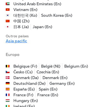
United Arab Emirates (En)
Vietnam (En)
대한민국 (Ko)
South Korea (En)
中国 (Zh)
日本 (Ja)
Japan (En)
Outros países
Asia pacific
Europa
Belgique (Fr)
België (Nl)
Belgium (En)
Česko (Cs)
Czechia (En)
Danmark (Da)
Denmark (En)
Deutschland (De)
Germany (En)
España (Es)
Spain (En)
France (Fr)
France (En)
Hungary (En)
Ireland (En)