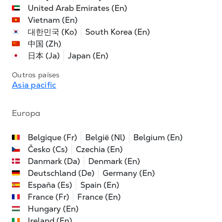
United Arab Emirates (En)
Vietnam (En)
대한민국 (Ko)
South Korea (En)
中国 (Zh)
日本 (Ja)
Japan (En)
Outros países
Asia pacific
Europa
Belgique (Fr)
België (Nl)
Belgium (En)
Česko (Cs)
Czechia (En)
Danmark (Da)
Denmark (En)
Deutschland (De)
Germany (En)
España (Es)
Spain (En)
France (Fr)
France (En)
Hungary (En)
Ireland (En)