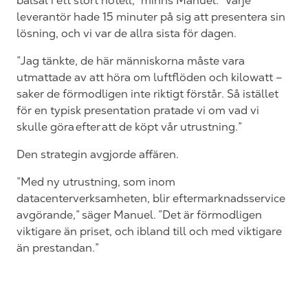
balsal i ett stort hotell,” minns Manuel. ”Varje
leverantör hade 15 minuter på sig att presentera sin
lösning, och vi var de allra sista för dagen.
”Jag tänkte, de här människorna måste vara
utmattade av att höra om luftflöden och kilowatt –
saker de förmodligen inte riktigt förstår. Så istället
för en typisk presentation pratade vi om vad vi
skulle göra efter att de köpt vår utrustning.”
Den strategin avgjorde affären.
”Med ny utrustning, som inom
datacenterverksamheten, blir eftermarknadsservice
avgörande,” säger Manuel. ”Det är förmodligen
viktigare än priset, och ibland till och med viktigare
än prestandan.”