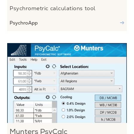
Psychrometric calculations tool
PsychroApp
Munters PsyCalc