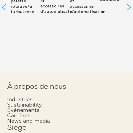
et
palette
et
i
accessoires
rotative/à
accessoires
d’automatisation
turbulence
d’automatisation
s
n
t
n
À propos de nous
Industries
Sustainability
Événements
Carrières
News and media
Siège