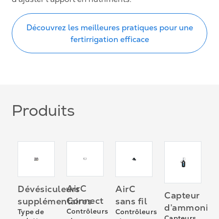
Découvrez les meilleures pratiques pour une
fertirrigation efficace
Produits
me
L
AirC
Dévésiculeurs
AirC
Capteur
e
d
Connect
supplémentaires
sans fil
d’ammoniac
É
Contrôleurs
Type de
Contrôleurs
d
Capteurs