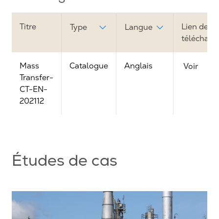
Titre
Lien de
Type
Langue
téléchar
Mass
Catalogue
Anglais
Voir
Transfer-
CT-EN-
202112
Études de cas