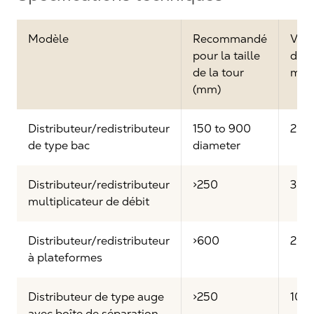
Modèle
Recommandé
Vari
pour la taille
de d
de la tour
max
(mm)
Distributeur/redistributeur
150 to 900
2:1
de type bac
diameter
Distributeur/redistributeur
>250
3:1
multiplicateur de débit
Distributeur/redistributeur
>600
2:1
à plateformes
Distributeur de type auge
>250
10:1
avec boîte de séparation