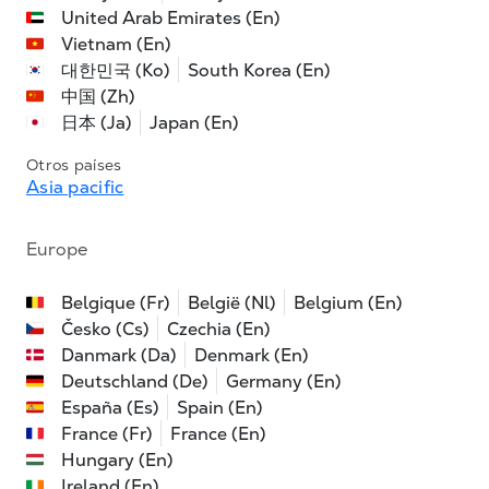
United Arab Emirates (En)
Vietnam (En)
대한민국 (Ko)
South Korea (En)
中国 (Zh)
日本 (Ja)
Japan (En)
Otros países
Asia pacific
Europe
Belgique (Fr)
België (Nl)
Belgium (En)
Česko (Cs)
Czechia (En)
Danmark (Da)
Denmark (En)
Deutschland (De)
Germany (En)
España (Es)
Spain (En)
France (Fr)
France (En)
Hungary (En)
Ireland (En)