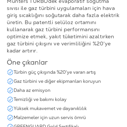
Munters TURBOdek evaporatif soğutma
sıvısı ile gaz türbini uygulamaları için hava
giriş sıcaklığını soğutarak daha fazla elektrik
üretin. Bu patentli selüloz ortamını
kullanarak gaz türbini performansını
optimize etmek, yakıt tüketimini azaltırken
gaz türbini çıkışını ve verimliliğini %20'ye
kadar artırır.
Öne çıkanlar
Türbin güç çıkışında %20'ye varan artış
Gaz türbini ve diğer ekipmanları koruyun
Daha az emisyon
Temizliği ve bakımı kolay
Yüksek mukavemet ve dayanıklılık
Malzemeler için uzun servis ömrü
GREENGUARD Gold Sertifikalı