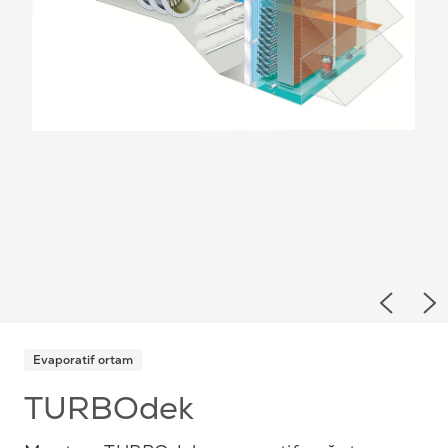
Previou
Ne
Evaporatif ortam
TURBOdek