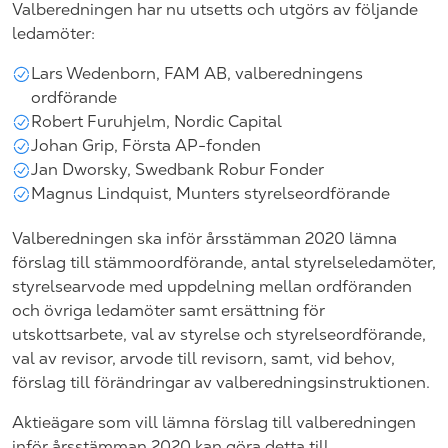
Valberedningen har nu utsetts och utgörs av följande
ledamöter:
Lars Wedenborn, FAM AB, valberedningens
ordförande
Robert Furuhjelm, Nordic Capital
Johan Grip, Första AP-fonden
Jan Dworsky, Swedbank Robur Fonder
Magnus Lindquist, Munters styrelseordförande
Valberedningen ska inför årsstämman 2020 lämna
förslag till stämmoordförande, antal styrelseledamöter,
styrelsearvode med uppdelning mellan ordföranden
och övriga ledamöter samt ersättning för
utskottsarbete, val av styrelse och styrelseordförande,
val av revisor, arvode till revisorn, samt, vid behov,
förslag till förändringar av valberedningsinstruktionen.
Aktieägare som vill lämna förslag till valberedningen
inför årsstämman 2020 kan göra detta till