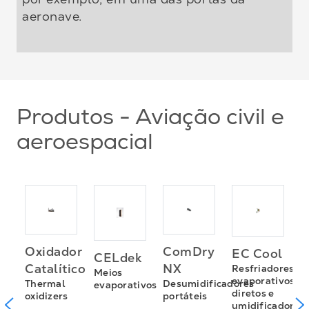
aeronave.
Produtos - Aviação civil e
aeroespacial
a
S
Oxidador
ComDry
EC Cool
CELdek
Z
Catalítico
NX
Resfriadores
Meios
I
evaporativos
Thermal
Desumidificadores
evaporativos
diretos e
oxidizers
portáteis
(
umidificadores