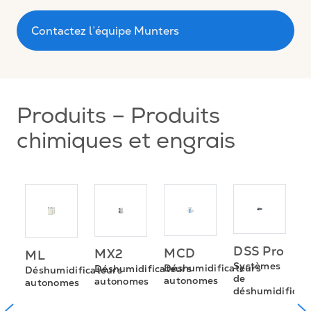
Contactez l’équipe Munters
Produits – Produits
chimiques et engrais
me
D
DSS Pro
MCD
MX2
ML
e
s
Systèmes
Déshumidificateurs
Déshumidificateurs
Déshumidificateurs
de
T
autonomes
autonomes
autonomes
déshumidificat
p
r