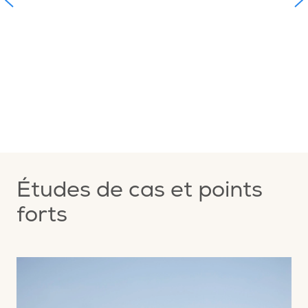
t
s
n
t
n
Études de cas et points
forts