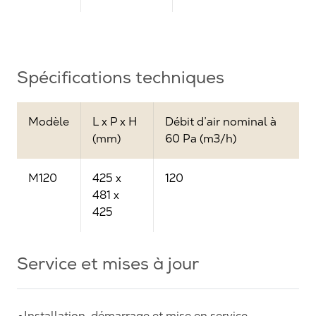
Spécifications techniques
Modèle
L x P x H
Débit d’air nominal à
(mm)
60 Pa (m3/h)
M120
425 x
120
481 x
425
Service et mises à jour
Installation, démarrage et mise en service