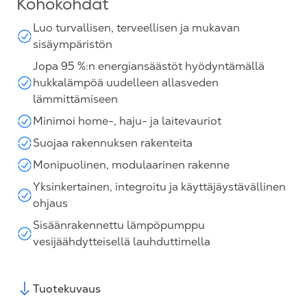
Kohokohdat
Luo turvallisen, terveellisen ja mukavan
sisäympäristön
Jopa 95 %:n energiansäästöt hyödyntämällä
hukkalämpöä uudelleen allasveden
lämmittämiseen
Minimoi home-, haju- ja laitevauriot
Suojaa rakennuksen rakenteita
Monipuolinen, modulaarinen rakenne
Yksinkertainen, integroitu ja käyttäjäystävällinen
ohjaus
Sisäänrakennettu lämpöpumppu
vesijäähdytteisellä lauhduttimella
Tuotekuvaus