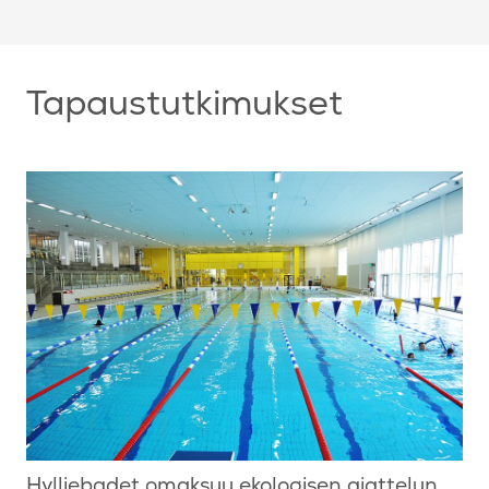
Tapaustutkimukset
Hylliebadet omaksuu ekologisen ajattelun