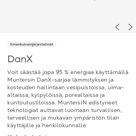
Previou
Ne
Ilmankuivainjärjestelmät
DanX
Voit säästää jopa 95 % energiaa käyttämällä
Muntersin DanX-sarjaa lämmityksen ja
kosteuden hallintaan vesipuistoissa, uima-
altaissa, kylpylöissä, porealtaissa ja
kuntoutustiloissa. MuntersIN edistyneet
teknologiat auttavat luomaan turvallisen,
terveellisen ja mukavan ympäristön tilan
käyttäjille ja henkilökunnalle.