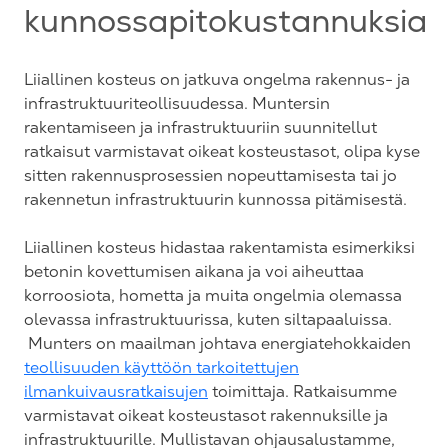
kunnossapitokustannuksia
Liiallinen kosteus on jatkuva ongelma rakennus- ja
infrastruktuuriteollisuudessa. Muntersin
rakentamiseen ja infrastruktuuriin suunnitellut
ratkaisut varmistavat oikeat kosteustasot, olipa kyse
sitten rakennusprosessien nopeuttamisesta tai jo
rakennetun infrastruktuurin kunnossa pitämisestä.
Liiallinen kosteus hidastaa rakentamista esimerkiksi
betonin kovettumisen aikana ja voi aiheuttaa
korroosiota, hometta ja muita ongelmia olemassa
olevassa infrastruktuurissa, kuten siltapaaluissa.
Munters on maailman johtava energiatehokkaiden
teollisuuden käyttöön tarkoitettujen
ilmankuivausratkaisujen
toimittaja. Ratkaisumme
varmistavat oikeat kosteustasot rakennuksille ja
infrastruktuurille. Mullistavan ohjausalustamme,