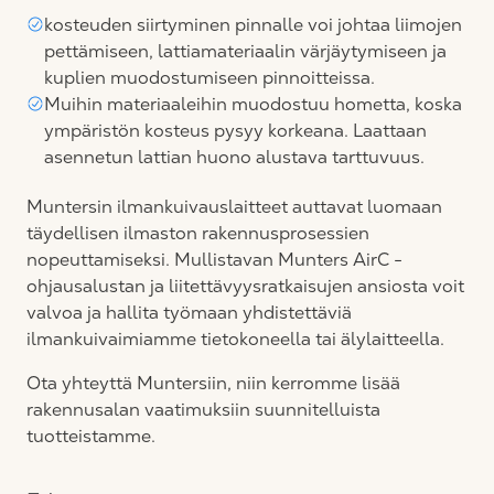
kosteuden siirtyminen pinnalle voi johtaa liimojen
pettämiseen, lattiamateriaalin värjäytymiseen ja
kuplien muodostumiseen pinnoitteissa.
Muihin materiaaleihin muodostuu hometta, koska
ympäristön kosteus pysyy korkeana. Laattaan
asennetun lattian huono alustava tarttuvuus.
Muntersin ilmankuivauslaitteet auttavat luomaan
täydellisen ilmaston rakennusprosessien
nopeuttamiseksi. Mullistavan Munters AirC -
ohjausalustan ja liitettävyysratkaisujen ansiosta voit
valvoa ja hallita työmaan yhdistettäviä
ilmankuivaimiamme tietokoneella tai älylaitteella.
Ota yhteyttä Muntersiin, niin kerromme lisää
rakennusalan vaatimuksiin suunnitelluista
tuotteistamme.