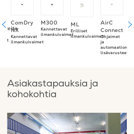
ia
AirC
ComDry
M300
ML
V
usteita
Kannettavat
Connect
NX
Erilliset
v
ilmankuivaimet
ien
ilmankuivaimet
Ohjaimet
Kannettavat
steet
ja
ilmankuivaimet
automaation
ät
lisävarusteet
Asiakastapauksia ja
kohokohtia