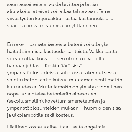
saumausaineita ei voida levittää ja lattian
aliurakoitsijat eivät voi jatkaa tehtäviään. Tämä
viivästysten ketjureaktio nostaa kustannuksia ja
vaarana on valmistumisajan ylittäminen.
Eri rakennusmateriaaleista betoni voi olla yksi
haitallisimmista kosteudenlähteistä. Vaikka laatta
voi vaikuttaa kuivalta, sen ulkonäkö voi olla
harhaanjohtava. Keskimääräisissä
ympäristöolosuhteissa suljetussa rakennuksessa
valettu betonilaatta kuivuu muutaman senttimetrin
kuukaudessa. Mutta tämäkin on yleistys: todellinen
nopeus vaihtelee betonierän ainesosien
(sekoitusmallin), kovettumismenetelmien ja
ympäristöolosuhteiden mukaan – huomioiden sisä-
ja ulkolämpötila sekä kosteus.
Liiallinen kosteus aiheuttaa useita ongelmia: