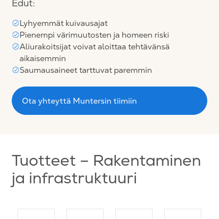
Edut:
Lyhyemmät kuivausajat
Pienempi värimuutosten ja homeen riski
Aliurakoitsijat voivat aloittaa tehtävänsä
aikaisemmin
Saumausaineet tarttuvat paremmin
Ota yhteyttä Muntersin tiimiin
Tuotteet – Rakentaminen
ja infrastruktuuri