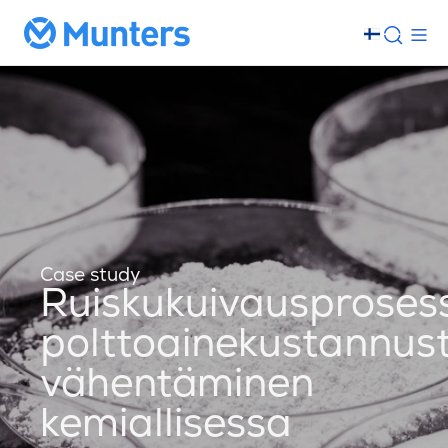
Case study
Ruiskukuivausproses
polttoainekustannus
vähentäminen
kemiallisessa