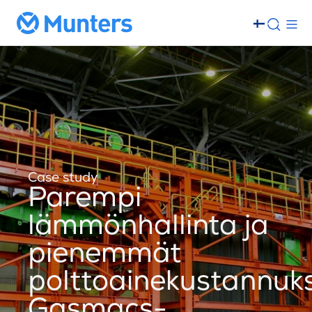
Case study
Parempi
lämmönhallinta ja
pienemmät
polttoainekustannuk