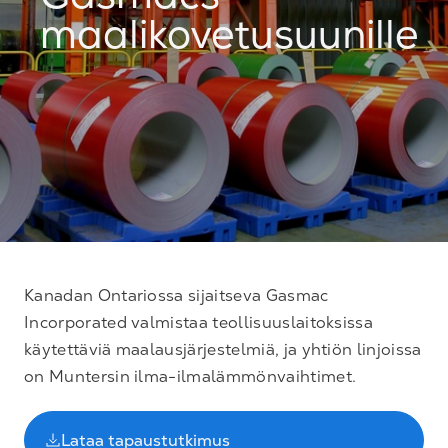
Gasmacs-
maalikovetusuunille
Kanadan Ontariossa sijaitseva Gasmac
Incorporated valmistaa teollisuuslaitoksissa
käytettäviä maalausjärjestelmiä, ja yhtiön linjoissa
on Muntersin ilma-ilmalämmönvaihtimet.
Lataa tapaustutkimus