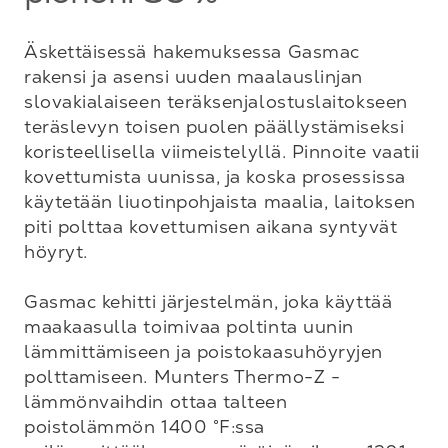
Äskettäisessä hakemuksessa Gasmac 
rakensi ja asensi uuden maalauslinjan 
slovakialaiseen teräksenjalostuslaitokseen 
teräslevyn toisen puolen päällystämiseksi 
koristeellisella viimeistelyllä. Pinnoite vaatii 
kovettumista uunissa, ja koska prosessissa 
käytetään liuotinpohjaista maalia, laitoksen 
piti polttaa kovettumisen aikana syntyvät 
höyryt.

Gasmac kehitti järjestelmän, joka käyttää 
maakaasulla toimivaa poltinta uunin 
lämmittämiseen ja poistokaasuhöyryjen 
polttamiseen. Munters Thermo-Z -
lämmönvaihdin ottaa talteen 
poistolämmön 1400 °F:ssa 