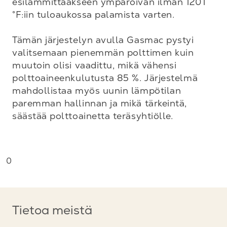
esilämmittääkseen ympäröivän ilman 1201 
°F:iin tuloaukossa palamista varten.

Tämän järjestelyn avulla Gasmac pystyi 
valitsemaan pienemmän polttimen kuin 
muutoin olisi vaadittu, mikä vähensi 
polttoaineenkulutusta 85 %. Järjestelmä 
mahdollistaa myös uunin lämpötilan 
paremman hallinnan ja mikä tärkeintä, 
säästää polttoainetta teräsyhtiölle.

0
Tietoa meistä