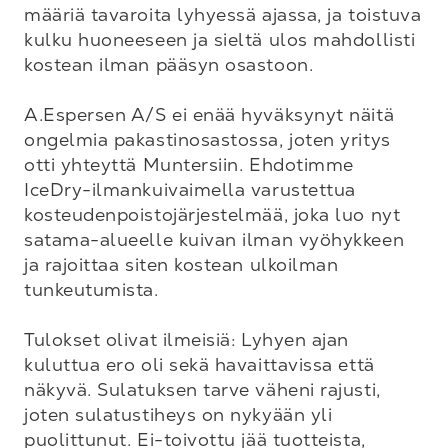
määriä tavaroita lyhyessä ajassa, ja toistuva 
kulku huoneeseen ja sieltä ulos mahdollisti 
kostean ilman pääsyn osastoon.

A.Espersen A/S ei enää hyväksynyt näitä 
ongelmia pakastinosastossa, joten yritys 
otti yhteyttä Muntersiin. Ehdotimme 
IceDry-ilmankuivaimella varustettua 
kosteudenpoistojärjestelmää, joka luo nyt 
satama-alueelle kuivan ilman vyöhykkeen 
ja rajoittaa siten kostean ulkoilman 
tunkeutumista.

Tulokset olivat ilmeisiä: Lyhyen ajan 
kuluttua ero oli sekä havaittavissa että 
näkyvä. Sulatuksen tarve väheni rajusti, 
joten sulatustiheys on nykyään yli 
puolittunut. Ei-toivottu jää tuotteista, 