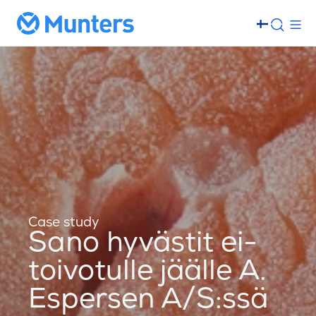
Case study
Sano hyvästit ei-
toivotulle jäälle A.
Espersen A/S:ssä