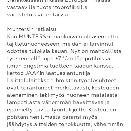
vastaavilla tuotantoprofiileilla 
varustetuissa tehtaissa.

Muntersin ratkaisu

Kun MUNTERS-ilmankuivain oli asennettu 
lajitteluhuoneeseen, meidän ei tarvinnut 
odottaa tuloksia kauan. Nyt on mahdollista 
työskennellä jopa +7 °C:n lämpötiloissa 
ilman ongelmia tuotteen laadun kanssa, 
kertoo JAAKin laatuasiantuntija. 
Lajittelulaitoksen ihmisten työolosuhteet 
ovat parantuneet merkittävästi, kosteuden 
aleneminen teki myös huoneen matalasta 
lämpötilasta vähemmän havaittavaa ja 
epämiellyttävää työntekijöille. Kosteuden 
poistaminen ilmasta paransi myös 
jäähdytyslaitteiden tehokkuutta, vähemmän 