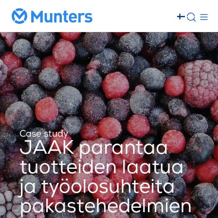
Case study
JAAK parantaa
tuotteiden laatua
ja työolosuhteita
pakastehedelmien