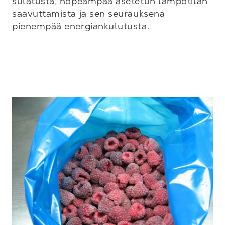
sulatusta, nopeampaa asetetun lämpötilan 
saavuttamista ja sen seurauksena 
pienempää energiankulutusta.
