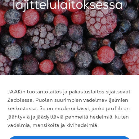
lajittelulaitoksessa
JAAKin tuotantolaitos ja pakastuslaitos sijaitsevat
Zadolessa, Puolan suurimpien vadelmaviljelmien
keskustassa. Se on moderni kasvi, jonka profiili on
jäähtyviä ja jäädyttäviä pehmeitä hedelmiä, kuten
vadelmia, mansikoita ja kivihedelmiä.