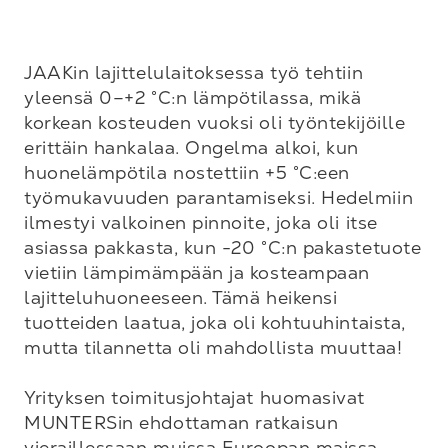
JAAKin lajittelulaitoksessa työ tehtiin 
yleensä 0–+2 °C:n lämpötilassa, mikä 
korkean kosteuden vuoksi oli työntekijöille 
erittäin hankalaa. Ongelma alkoi, kun 
huonelämpötila nostettiin +5 °C:een 
työmukavuuden parantamiseksi. Hedelmiin 
ilmestyi valkoinen pinnoite, joka oli itse 
asiassa pakkasta, kun -20 °C:n pakastetuote 
vietiin lämpimämpään ja kosteampaan 
lajitteluhuoneeseen. Tämä heikensi 
tuotteiden laatua, joka oli kohtuuhintaista, 
mutta tilannetta oli mahdollista muuttaa!

Yrityksen toimitusjohtajat huomasivat 
MUNTERSin ehdottaman ratkaisun 
vieraillessaan muissa Euroopan maissa 