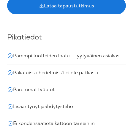
Lataa tapaustutkimus
Pikatiedot
Parempi tuotteiden laatu – tyytyväinen asiakas
Pakatuissa hedelmissä ei ole pakkasia
Paremmat työolot
Lisääntynyt jäähdytysteho
Ei kondensaatiota kattoon tai seiniin