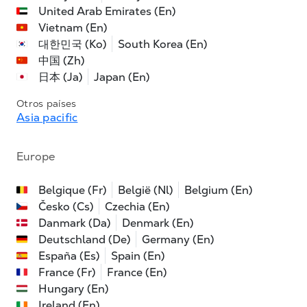
United Arab Emirates (En)
Vietnam (En)
대한민국 (Ko)
South Korea (En)
中国 (Zh)
日本 (Ja)
Japan (En)
Otros países
Asia pacific
Europe
Belgique (Fr)
België (Nl)
Belgium (En)
Česko (Cs)
Czechia (En)
Danmark (Da)
Denmark (En)
Deutschland (De)
Germany (En)
España (Es)
Spain (En)
France (Fr)
France (En)
Hungary (En)
Ireland (En)