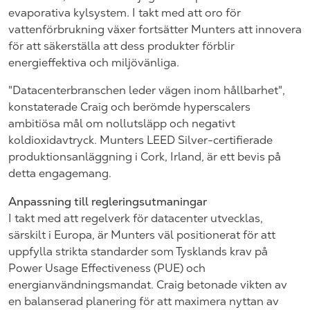
evaporativa kylsystem. I takt med att oro för
vattenförbrukning växer fortsätter Munters att innovera
för att säkerställa att dess produkter förblir
energieffektiva och miljövänliga.
"Datacenterbranschen leder vägen inom hållbarhet",
konstaterade Craig och berömde hyperscalers
ambitiösa mål om nollutsläpp och negativt
koldioxidavtryck. Munters LEED Silver-certifierade
produktionsanläggning i Cork, Irland, är ett bevis på
detta engagemang.
Anpassning till regleringsutmaningar
I takt med att regelverk för datacenter utvecklas,
särskilt i Europa, är Munters väl positionerat för att
uppfylla strikta standarder som Tysklands krav på
Power Usage Effectiveness (PUE) och
energianvändningsmandat. Craig betonade vikten av
en balanserad planering för att maximera nyttan av