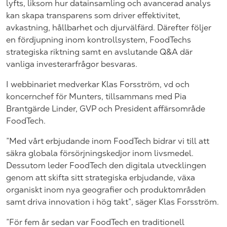
lyfts, liksom hur datainsamling och avancerad analys
kan skapa transparens som driver effektivitet,
avkastning, hållbarhet och djurvälfärd. Därefter följer
en fördjupning inom kontrollsystem, FoodTechs
strategiska riktning samt en avslutande Q&A där
vanliga investerarfrågor besvaras.
I webbinariet medverkar Klas Forsström, vd och
koncernchef för Munters, tillsammans med Pia
Brantgärde Linder, GVP och President affärsområde
FoodTech.
”Med vårt erbjudande inom FoodTech bidrar vi till att
säkra globala försörjningskedjor inom livsmedel.
Dessutom leder FoodTech den digitala utvecklingen
genom att skifta sitt strategiska erbjudande, växa
organiskt inom nya geografier och produktområden
samt driva innovation i hög takt”, säger Klas Forsström.
”För fem år sedan var FoodTech en traditionell