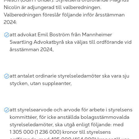
Nicolin är adjungerad till valberedningen.
Valberedningen föreslår följande inför årsstämman
2024:
att advokat
Emil Boström
från
Mannheimer
Swartling Advokatbyrå
ska väljas till ordförande vid
årsstämman 2024,
att antalet ordinarie styrelseledamöter ska vara sju
stycken, utan suppleanter,
att styrelsearvode och arvode för arbete i styrelsens
kommittéer, för icke anställda bolagsstämmovalda
styrelseledamöter, ska utgå enligt följande: med
1
305
000 (1
236
000) kronor till styrelsens