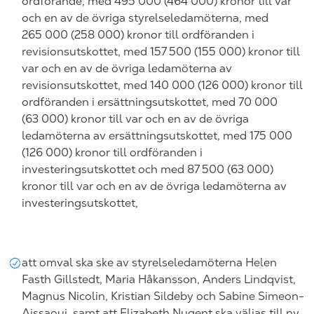
ordförande, med 495
000 (464
000) kronor till var
och en av de övriga styrelseledamöterna, med
265
000 (258
000) kronor till ordföranden i
revisionsutskottet, med 157
500 (155
000) kronor till
var och en av de övriga ledamöterna av
revisionsutskottet, med 140
000 (126
000) kronor till
ordföranden i ersättningsutskottet, med 70
000
(63
000) kronor till var och en av de övriga
ledamöterna av ersättningsutskottet, med 175
000
(126
000) kronor till ordföranden i
investeringsutskottet och med 87
500 (63
000)
kronor till var och en av de övriga ledamöterna av
investeringsutskottet,
att omval ska ske av styrelseledamöterna
Helen
Fasth Gillstedt
,
Maria Håkansson, Anders Lindqvist,
Magnus Nicolin, Kristian Sildeby
och Sabine
Simeon-
Aissaoui
, samt att
Elizabeth Nugent
ska väljas till ny