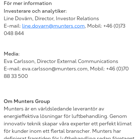
För mer information
Investerare och analytiker:
Line Dovärn, Director, Investor Relations
E-mail:
line.dovarn@munters.com
,
Mobil: +46 (0)73
048
844
Media:
Eva Carlsson, Director External Communications
E-mail:
eva.carlsson@munters.com
, Mobil: +46 (0)70
88 33
500
Om Munters Group
Munters är en världsledande leverantör av
energieffektiva lösningar för luftbehandling. Genom
innovativ teknik skapar våra experter ett perfekt klimat
för kunder inom ett flertal branscher. Munters har
definierat framtiden för luftbehandling sedan företaget