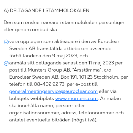
A)
DELTAGANDE I STÄMMOLOKALEN
Den som önskar närvara i stämmolokalen personligen
eller genom ombud ska
vara upptagen som aktieägare i den av
Euroclear
Sweden
AB framställda aktieboken avseende
förhållandena den 9
maj
2023
, och
anmäla sitt deltagande senast
den 11
maj
2023
per
post till
Munters Group AB
,
”
Årsstämma
”
, c/o
Euroclear
Sweden
AB,
Box
191
, 101 23
Stockholm
, per
telefon till 08-402
92
73, per e-post till
generalmeetingservice@euroclear.com
eller via
bolagets webbplats
www.munters.com
. Anmälan
ska innehålla namn, person- eller
organisationsnummer, adress, telefonnummer och
antalet eventuella biträden (högst två).