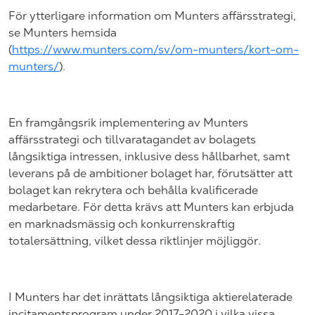
För ytterligare information om Munters affärsstrategi,
se Munters hemsida
(
https://www.munters.com/sv/om-munters/kort-om-
munters/
).
En framgångsrik implementering av Munters
affärsstrategi och tillvaratagandet av bolagets
långsiktiga intressen, inklusive dess hållbarhet, samt
leverans på de ambitioner bolaget har, förutsätter att
bolaget kan rekrytera och behålla kvalificerade
medarbetare. För detta krävs att Munters kan erbjuda
en marknadsmässig och konkurrenskraftig
totalersättning, vilket dessa riktlinjer möjliggör.
I Munters har det inrättats långsiktiga aktierelaterade
incitamentsprogram under 2017-2020 i vilka vissa