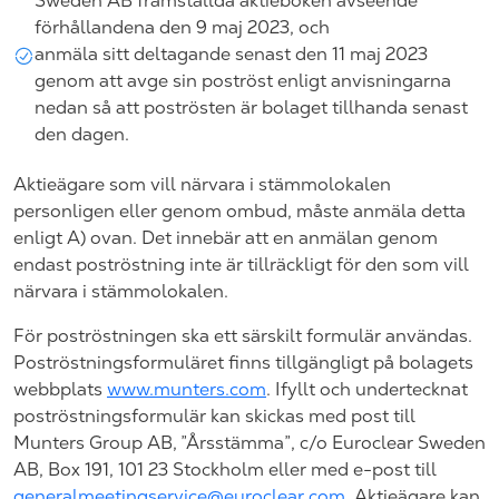
Sweden AB framställda aktieboken avseende
förhållandena den 9 maj 2023, och
anmäla sitt deltagande senast den 11 maj 2023
genom att avge sin poströst enligt anvisningarna
nedan så att poströsten är bolaget tillhanda senast
den dagen.
Aktieägare som vill närvara i stämmolokalen
personligen eller genom ombud, måste anmäla detta
enligt A) ovan. Det innebär att en anmälan genom
endast poströstning inte är tillräckligt för den som vill
närvara i stämmolokalen.
För poströstningen ska ett särskilt formulär användas.
Poströstningsformuläret finns tillgängligt på bolagets
webbplats
www.munters.com
. Ifyllt och undertecknat
poströstningsformulär kan skickas med post till
Munters Group AB
,
”
Årsstämma
”
, c/o
Euroclear
Sweden
AB,
Box
191
, 101
23
Stockholm
eller med e-post till
generalmeetingservice@euroclear.com
. Aktieägare kan