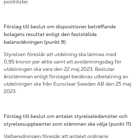
poströster.
Förslag till beslut om
dispositioner beträffande
bolagets resultat enligt den fastställda
balansräkningen (punkt
9
)
Styrelsen föreslår att utdelning ska lämnas med
0,95
kronor per aktie samt att avstämningsdag för
utdelningen ska vara den 22
maj
202
3. Beslutar
årsstämman enligt förslaget beräknas utbetalning
av
utdelningen ske från
Euroclear
Sweden
AB den 25
maj
202
3.
Förslag till beslut om antalet styrelseledamöter och
styrelsesuppleanter som stämman ska välja (punkt
11
)
Valberedningen föreslår att antalet ordinarie