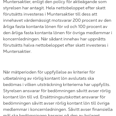
Muntersaktier, enligt den policy för aktieägande som
styrelsen har antagit. Hela nettobeloppet efter skatt
förutsätts investeras i Muntersaktier till dess att
innehavet värdemässigt motsvarar 200 procent av den
årliga fasta kontanta lönen för vd och 100 procent av
den årliga fasta kontanta lönen för övriga medlemmar i
koncernledningen. När sådant innehav har uppnåtts
förutsätts halva nettobeloppet efter skatt investeras i
Muntersaktier.
När mätperioden för uppfyllelse av kriterier för
utbetalning av rörlig kontant lön avslutats ska
bedömas i vilken utsträckning kriterierna har uppfyllts.
Styrelsen ansvarar för bedömningen såvitt avser rörlig
kontant lön till vd. Ersättningsutskottet ansvarar för
bedömningen såvitt avser rörlig kontant lön till övriga
medlemmar i koncernledningen. Såvitt avser finansiella
mål ska bedömningen baseras på den av bolaget