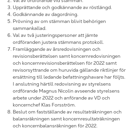
Val av ordförande vid stämman.
Upprättande och godkännande av röstlängd.
Godkännande av dagordning.
Prövning av om stämman blivit behörigen
sammankallad.
Val av två justeringspersoner att jämte
ordföranden justera stämmans protokoll.
Framläggande av årsredovisningen och
revisionsberättelsen samt koncernredovisningen
och koncernrevisionsberättelsen för
2022
samt
revisorsyttrande om huruvida gällande riktlinjer för
ersättning till ledande befattningshavare har följts.
I anslutning härtill redovisning av styrelsens
ordförande
Magnus Nicolin
avseende styrelsens
arbete under
20
22 och anförande av VD och
koncernchef
Klas Forsström
.
Beslut om fastställande av resultaträkningen och
balansräkningen samt koncernresultaträkningen
och koncernbalansräkningen för
202
2.