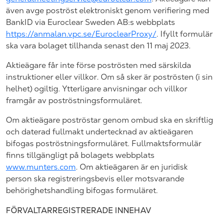
även avge poströst elektroniskt genom verifiering med
BankID via
Euroclear
Sweden
AB
:
s webbplats
https://anmalan.vpc.se/EuroclearProxy/
. Ifyllt formulär
ska vara bolaget tillhanda senast den 11
maj
2023
.
Aktieägare får inte förse poströsten med särskilda
instruktioner eller villkor. Om så sker är poströsten (i sin
helhet) ogiltig. Ytterligare anvisningar och villkor
framgår av poströstningsformuläret.
Om aktieägare poströstar genom ombud ska en skriftlig
och daterad fullmakt undertecknad av aktieägaren
bifogas poströstningsformuläret. Fullmaktsformulär
finns tillgängligt på bolagets webbplats
www.munters.com
. Om aktieägaren är en juridisk
person ska registreringsbevis eller motsvarande
behörighetshandling bifogas formuläret.
FÖRVALTARREGISTRERADE INNEHAV