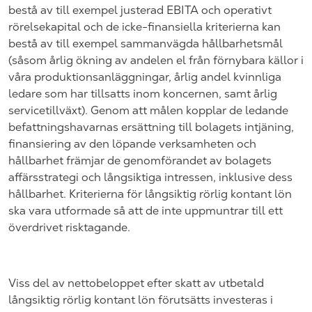
bestå av till exempel justerad EBITA och operativt
rörelsekapital och de icke-finansiella kriterierna kan
bestå av till exempel sammanvägda hållbarhetsmål
(såsom årlig ökning av andelen el från förnybara källor i
våra produktionsanläggningar, årlig andel kvinnliga
ledare som har tillsatts inom koncernen, samt årlig
servicetillväxt). Genom att målen kopplar de ledande
befattningshavarnas ersättning till bolagets intjäning,
finansiering av den löpande verksamheten och
hållbarhet främjar de genomförandet av bolagets
affärsstrategi och långsiktiga intressen, inklusive dess
hållbarhet. Kriterierna för långsiktig rörlig kontant lön
ska vara utformade så att de inte uppmuntrar till ett
överdrivet risktagande.
Viss del av nettobeloppet efter skatt av utbetald
långsiktig rörlig kontant lön förutsätts investeras i