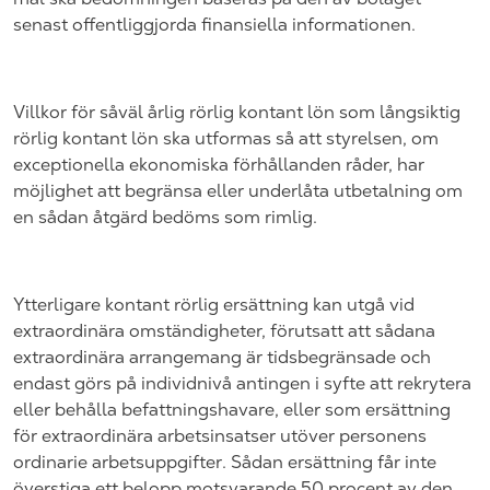
senast offentliggjorda finansiella informationen.
Villkor för såväl årlig rörlig kontant lön som långsiktig
rörlig kontant lön ska utformas så att styrelsen, om
exceptionella ekonomiska förhållanden råder, har
möjlighet att begränsa eller underlåta utbetalning om
en sådan åtgärd bedöms som rimlig.
Ytterligare kontant rörlig ersättning kan utgå vid
extraordinära omständigheter, förutsatt att sådana
extraordinära arrangemang är tidsbegränsade och
endast görs på individnivå antingen i syfte att rekrytera
eller behålla befattningshavare, eller som ersättning
för extraordinära arbetsinsatser utöver personens
ordinarie arbetsuppgifter. Sådan ersättning får inte
överstiga ett belopp motsvarande 50 procent av den