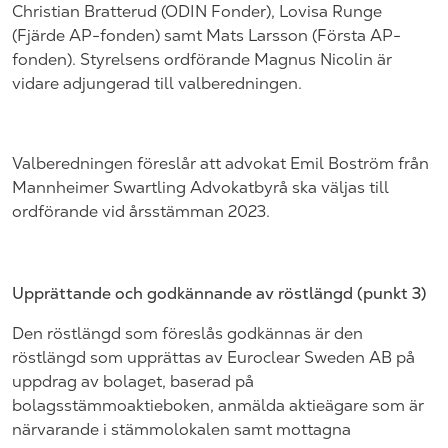
Christian Bratterud
(
ODIN Fonder
),
Lovisa
Runge
(
Fjärde AP-fonden
) samt
Mats Larsson
(
Första AP-
fonden
). Styrelsens ordförande
Magnus Nicolin
är
vidare adjungerad till valberedningen.
Valberedningen föreslår att advokat
Emil Boström
från
Mannheimer Swartling Advokatbyrå
ska väljas till
ordförande vid årsstämman
202
3.
Upprättande och godkännande av röstlängd (punkt
3
)
Den röstlängd som föreslås godkännas är den
röstlängd som upprättas
av
Euroclear
Sweden
AB på
uppdrag av bolaget, baserad på
bolagsstämmoaktieboken, anmälda aktieägare som är
närvarande i stämmolokalen samt mottagna