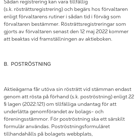
Sådan registrering kan vara tillfällig
(s.k.
rösträttsregistrering) och begärs hos förvaltaren
enligt förvaltarens rutiner i sådan tid i förväg som
förvaltaren bestämmer. Rösträttsregistreringar som
gjorts av förvaltaren
senast den
12 maj
202
2 kommer
att beaktas vid framställningen av aktieboken.
B.
POSTRÖSTNING
Aktieägarna får utöva sin rösträtt vid stämman endast
genom att rösta på förhand (s.k. poströstning) enligt 22
§ lagen (
202
2:121) om tillfälliga undantag för att
underlätta genomförandet av bolags- och
föreningsstämmor. För poströstning ska ett särskilt
formulär användas. Poströstningsformuläret
tillhandahålls på bolagets webbplats,