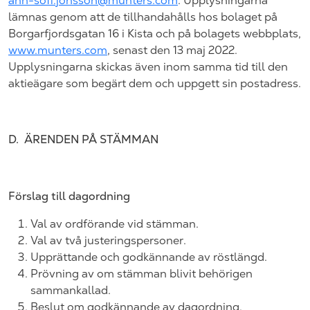
ann-sofi.jonsson@munters.com
. Upplysningarna
lämnas genom att de tillhandahålls hos bolaget på
Borgarfjordsgatan 16
i
Kista
och på bolagets webbplats,
www.munters.com
, senast den 13
maj
202
2.
Upplysningarna skickas även inom samma tid till den
aktieägare som begärt dem och uppgett sin postadress.
D.
ÄRENDEN PÅ STÄMMAN
Förslag till dagordning
Val av ordförande vid stämman.
Val av två justeringspersoner.
Upprättande och godkännande av röstlängd.
Prövning av om stämman blivit behörigen
sammankallad.
Beslut om godkännande av dagordning.