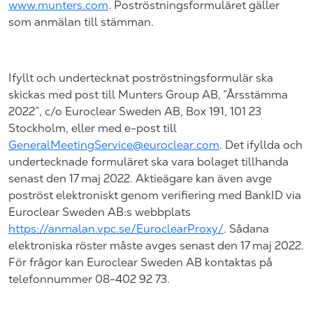
www.munters.com
. Poströstningsformuläret gäller
som anmälan till stämman.
Ifyllt och undertecknat poströstningsformulär ska
skickas med post till
Munters Group AB, ”Årsstämma
2022”,
c/o
Euroclear
Sweden AB
,
Box 191
, 101 23
Stockholm
, eller med e-post till
GeneralMeetingService@euroclear.com
. Det ifyllda och
undertecknade formuläret ska vara bolaget tillhanda
senast den 17
maj 2022.
Aktieägare kan även avge
poströst elektroniskt genom verifiering med
BankID via
Euroclear
Sweden
AB
:
s webbplats
https://anmalan.vpc.se/EuroclearProxy/
. Sådana
elektroniska röster måste avges senast den 17
maj
202
2.
För frågor kan Euroclear Sweden AB kontaktas på
telefonnummer 08-402 92 73.