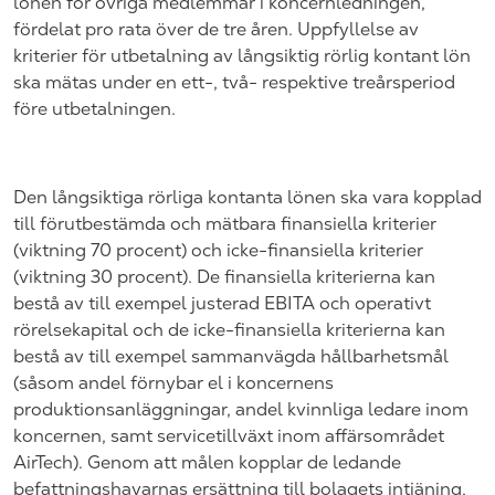
lönen för övriga medlemmar i koncernledningen,
fördelat pro rata över de tre åren. Uppfyllelse av
kriterier för utbetalning av långsiktig rörlig kontant lön
ska mätas under en ett-, två- respektive treårsperiod
före utbetalningen.
Den långsiktiga rörliga kontanta lönen ska vara kopplad
till förutbestämda och mätbara finansiella kriterier
(viktning 70 procent) och icke-finansiella kriterier
(viktning 30 procent). De finansiella kriterierna kan
bestå av till exempel justerad EBITA och operativt
rörelsekapital och de icke-finansiella kriterierna kan
bestå av till exempel sammanvägda hållbarhetsmål
(såsom andel förnybar el i koncernens
produktionsanläggningar, andel kvinnliga ledare inom
koncernen, samt servicetillväxt inom affärsområdet
AirTech). Genom att målen kopplar de ledande
befattningshavarnas ersättning till bolagets intjäning,