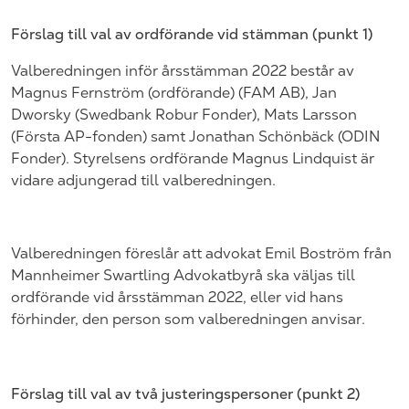
Förslag till val av ordförande vid stämman (punkt
1
)
Valberedningen inför årsstämman
202
2 består av
Magnus Fernström (ordförande) (FAM AB), Jan
Dworsky (Swedbank Robur Fonder), Mats Larsson
(Första AP-fonden) samt Jonathan Schönbäck (ODIN
Fonder). Styrelsens ordförande Magnus Lindquist är
vidare adjungerad till valberedningen.
Valberedningen föreslår att advokat
Emil Boström
från
Mannheimer Swartling Advokatbyrå
ska väljas till
ordförande vid årsstämman
202
2, eller vid hans
förhinder, den person som valberedningen anvisar.
Förslag till val av två justeringspersoner (punkt
2
)