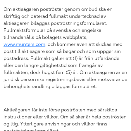
Om aktieägaren poströstar genom ombud ska en
skriftlig och daterad fullmakt undertecknad av
aktieägaren biläggas poströstningsformuläret.
Fullmaktsformulär på svenska och engelska
tillhandahålls på bolagets webbplats,
www.munters.com
, och kommer även att skickas med
post till aktieägare som så begär och som uppger sin
postadress.
Fullmakt gäller ett (1) år från utfärdande
eller den längre giltighetstid som framgår av
fullmakten, dock högst fem (5) år.
Om aktieägaren är en
juridisk person ska registreringsbevis eller motsvarande
behörighetshandling biläggas formuläret.
Aktieägaren får inte förse poströsten med särskilda
instruktioner eller villkor. Om så sker är hela poströsten
ogiltig. Ytterligare anvisningar och villkor finns i
poströstningsformuläret.