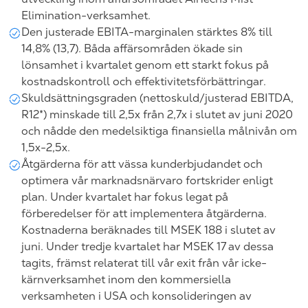
Elimination-verksamhet.
Den justerade EBITA-marginalen stärktes 8% till
14,8% (13,7). Båda affärsområden ökade sin
lönsamhet i kvartalet genom ett starkt fokus på
kostnadskontroll och effektivitetsförbättringar.
Skuldsättningsgraden (nettoskuld/justerad EBITDA,
R12*) minskade till 2,5x från 2,7x i slutet av juni 2020
och nådde den medelsiktiga finansiella målnivån om
1,5x-2,5x.
Åtgärderna för att vässa kunderbjudandet och
optimera vår marknadsnärvaro fortskrider enligt
plan. Under kvartalet har fokus legat på
förberedelser för att implementera åtgärderna.
Kostnaderna beräknades till MSEK 188 i slutet av
juni. Under tredje kvartalet har MSEK 17 av dessa
tagits, främst relaterat till vår exit från vår icke-
kärnverksamhet inom den kommersiella
verksamheten i USA och konsolideringen av