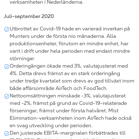
verksamheten i Nederländerna.
Juli-september 2020
Utbrottet av Covid-19 hade en varierad inverkan på
Munters under de första nio månaderna. Alla
produktionsenheter, förutom en mindre enhet, har
varit i drift under hela perioden med endast mindre
störningar.
Orderingången ökade med 3%, valutajusterat med
4%. Detta drevs främst av en stark orderingång
under tredje kvartalet som drevs av god tillväxt inom
både affärsområde AirTech och FoodTech.
Nettoomsättningen minskade -3%, valutajusterat
med -2%, främst på grund av Covid-19-relaterade
förseningar, främst under första halvåret. Mist
Elimination-verksamheten inom AirTech hade också
en svag utveckling under perioden.
Den justerade EBITA-marginalen förbättrades till