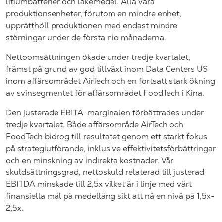
litiumbatterier och läkemedel. Alla våra
produktionsenheter, förutom en mindre enhet,
upprätthöll produktionen med endast mindre
störningar under de första nio månaderna.
Nettoomsättningen ökade under tredje kvartalet,
främst på grund av god tillväxt inom Data Centers US
inom affärsområdet AirTech och en fortsatt stark ökning
av svinsegmentet för affärsområdet FoodTech i Kina.
Den justerade EBITA-marginalen förbättrades under
tredje kvartalet. Både affärsområde AirTech och
FoodTech bidrog till resultatet genom ett starkt fokus
på strategiutförande, inklusive effektivitetsförbättringar
och en minskning av indirekta kostnader. Vår
skuldsättningsgrad, nettoskuld relaterad till justerad
EBITDA minskade till 2,5x vilket är i linje med vårt
finansiella mål på medellång sikt att nå en nivå på 1,5x-
2,5x.