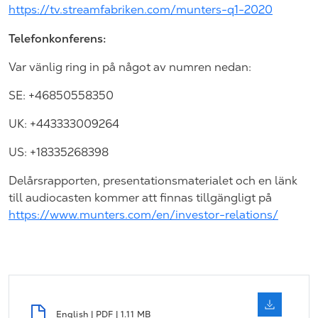
https://tv.streamfabriken.com/munters-q1-2020
Telefonkonferens:
Var vänlig ring in på något av numren nedan:
SE: +46850558350
UK: +443333009264
US: +18335268398
Delårsrapporten, presentationsmaterialet och en länk
till audiocasten kommer att finnas tillgängligt på
https://www.munters.com/en/investor-relations/
English | PDF | 1.11 MB