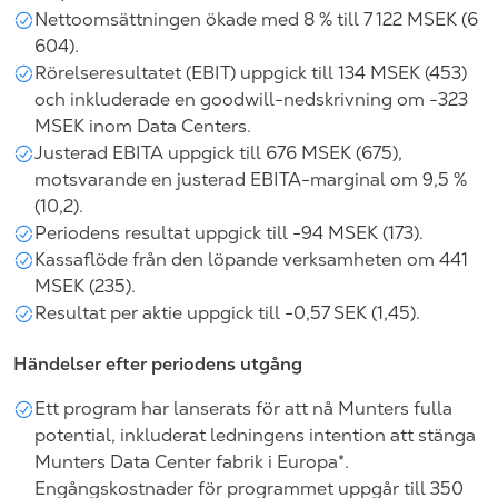
Nettoomsättningen ökade med 8 % till 7 122 MSEK (6
604).
Rörelseresultatet (EBIT) uppgick till 134 MSEK (453)
och inkluderade en goodwill-nedskrivning om -323
MSEK inom Data Centers.
Justerad EBITA uppgick till 676 MSEK (675),
motsvarande en justerad EBITA-marginal om 9,5 %
(10,2).
Periodens resultat uppgick till -94 MSEK (173).
Kassaflöde från den löpande verksamheten om 441
MSEK (235).
Resultat per aktie uppgick till -0,57 SEK (1,45).
Händelser efter periodens utgång
Ett program har lanserats för att nå Munters fulla
potential, inkluderat ledningens intention att stänga
Munters Data Center fabrik i Europa*.
Engångskostnader för programmet uppgår till 350