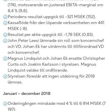
(174), motsvarande en justerad EBITA-marginal om
8,4 % (9,6).
Periodens resultat uppgick till -321 MSEK (152).
Kassaflöde från den löpande verksamheten om 441
MSEK (-8).
Resultat per aktie uppgick till -1,78 SEK (0,83).
John Peter Leesi lämnade sin roll som koncernchef
och VD. Johan Ek har utnämnts till tillförordnad VD
och koncernchef.
Magnus Lindquist och Johan Ek ersatte Christopher
Curtis och Joakim Karlsson i styrelsen. Magnus
Lindquist valdes till ordförande.
Styrelsen föreslår att ingen utdelning för 2018
lämnas.
Januari – december 2018
Orderingången minskade med 4 % till 6 914 MSEK (7
197).