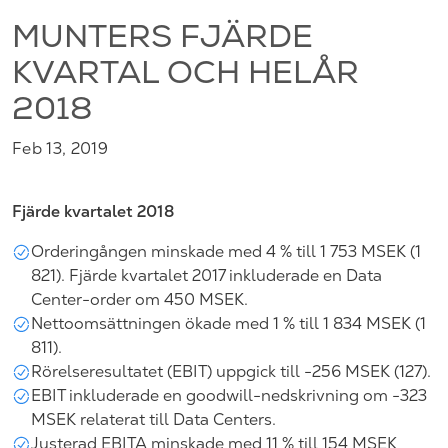
MUNTERS FJÄRDE
KVARTAL OCH HELÅR
2018
Feb 13, 2019
Fjärde kvartalet 2018
Orderingången minskade med 4 % till 1 753 MSEK (1
821). Fjärde kvartalet 2017 inkluderade en Data
Center-order om 450 MSEK.
Nettoomsättningen ökade med 1 % till 1 834 MSEK (1
811).
Rörelseresultatet (EBIT) uppgick till -256 MSEK (127).
EBIT inkluderade en goodwill-nedskrivning om -323
MSEK relaterat till
Data Centers.
Justerad EBITA minskade med 11 % till 154 MSEK