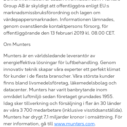
Group AB är skyldigt att offentliggöra enligt EU:s
marknadsmissbruksförordning och lagen om
värdepappersmarknaden. Informationen lämnades,
genom ovanstående kontaktpersons försorg, för
offentliggörande den 13 februari 2019 kl. 08.00 CET.
Om Munters
Munters är en världsledande leverantör av
energieffektiva lösningar för luftbehandling. Genom
innovativ teknik skapar våra experter ett perfekt klimat
för kunder i de flesta branscher. Våra största kunder
finns bland livsmedelsföretag, läkemedelsbolag och
datacenter. Munters har varit banbrytande inom
området luftmiljö sedan företaget grundades 1955.
Idag sker tillverkning och försäljning i fler än 30 länder
av våra 3 700 medarbetare (inklusive visstidsanställda).
Munters har drygt 7,1 miljarder kronor i omsättning. För
mer information, gå till
www.munters.com
.