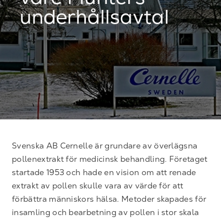
vare Munters
underhållsavtal
Svenska AB Cernelle är grundare av överlägsna
pollenextrakt för medicinsk behandling. Företaget
startade 1953 och hade en vision om att renade
extrakt av pollen skulle vara av värde för att
förbättra människors hälsa. Metoder skapades för
insamling och bearbetning av pollen i stor skala