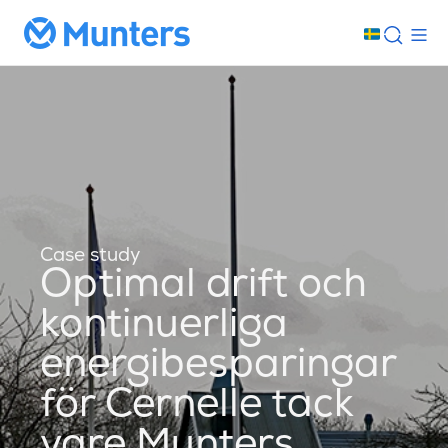
Case study
Optimal drift och
kontinuerliga
energibesparingar
för Cernelle tack