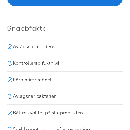
Snabbfakta
Avlägsnar kondens
Kontrollerad fuktnivå
Förhindrar mögel
Avlägsnar bakterier
Bättre kvalitet på slutprodukten
Snabb upptorkning efter rengöring