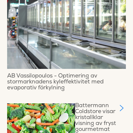
AB Vassilopoulos - Optimering av
stormarknadens kyleffektivitet med
evaporativ förkylning
Battermann
Coldstore visar
kristallklar
visning av fryst
gourmetmat