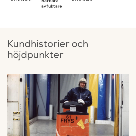
Bärbara
S
avfuktare
A
Kundhistorier och
höjdpunkter