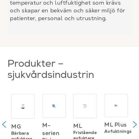
temperatur och luftfuktighet som krävs
och skapar en bekväm och säker miljö för
patienter, personal och utrustning.
Produkter –
sjukvårdsindustrin
ML Plus
M-
ML
MG
de
P
Avfuktningssy
serien
Fristående
Bärbara
e
C
avfuktare
avfuktare