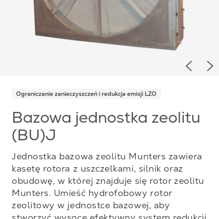
Previou
Ne
Ograniczanie zanieczyszczeń i redukcja emisji LZO
Bazowa jednostka zeolitu
(BU)J
Jednostka bazowa zeolitu Munters zawiera
kasetę rotora z uszczelkami, silnik oraz
obudowę, w której znajduje się rotor zeolitu
Munters. Umieść hydrofobowy rotor
zeolitowy w jednostce bazowej, aby
stworzyć wysoce efektywny system redukcji