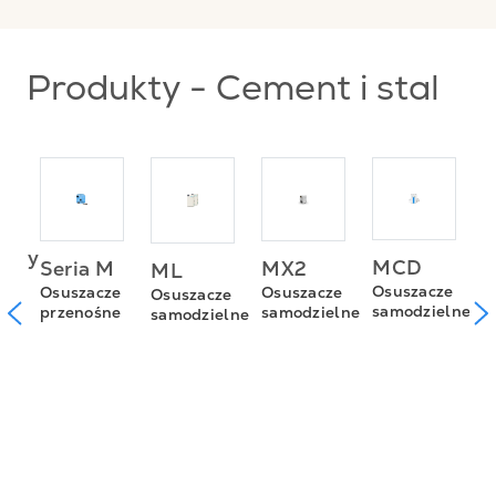
Produkty - Cement i stal
tory
D
MCD
MX2
Seria M
ML
w
o
Osuszacze
Osuszacze
Osuszacze
Osuszacze
y
T
samodzielne
samodzielne
przenośne
samodzielne
zne
ł
w