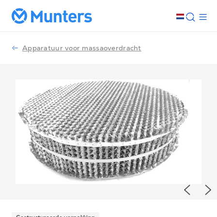
Apparatuur voor massaoverdracht
Previou
Ne