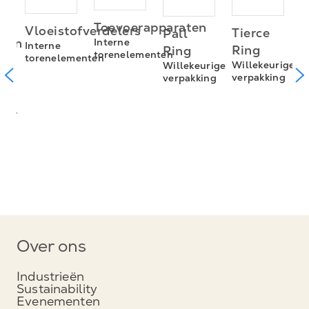
e
O
Toevoerapparaten
Vloeistofverdelers
Tierce
Pall
nten
P
Interne
Interne
Ring
Ring
torenelementen
W
torenelementen
Willekeurige
Willekeurige
v
ie
verpakking
verpakking
of-
of
en
Over ons
Industrieën
Sustainability
Evenementen