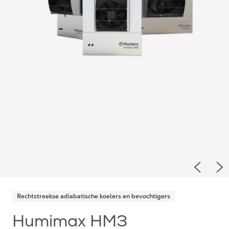
Previou
Ne
Rechtstreekse adiabatische koelers en bevochtigers
Humimax HM3