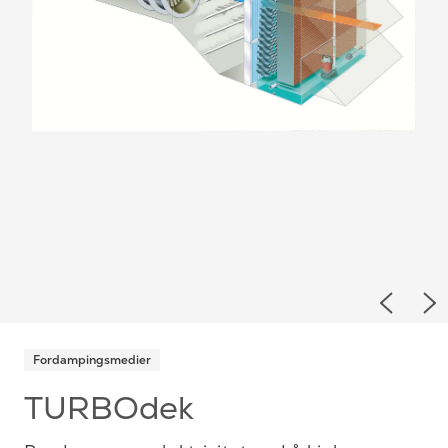
Previou
Ne
Fordampingsmedier
TURBOdek