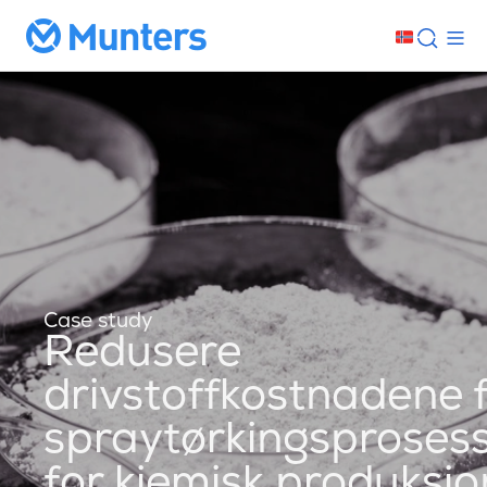
Case study
Redusere
drivstoffkostnadene 
spraytørkingsproses