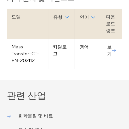
모델
다운
유형
언어
로드
링크
Mass
카탈로
영어
보
Transfer-CT-
그
기
EN-202112
관련 산업
화학물질 및 비료