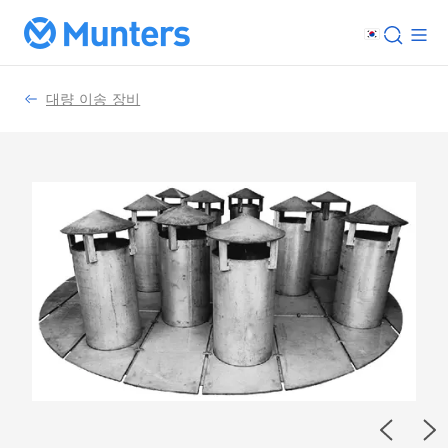
대량 이송 장비
Previou
Ne