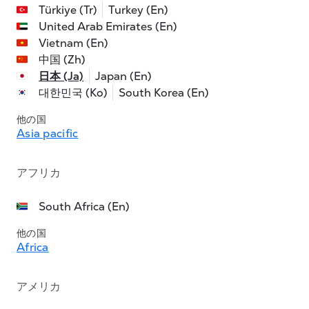
Türkiye (Tr)
Turkey (En)
United Arab Emirates (En)
Vietnam (En)
中国 (Zh)
日本 (Ja)
Japan (En)
대한민국 (Ko)
South Korea (En)
他の国
Asia pacific
アフリカ
South Africa (En)
他の国
Africa
アメリカ