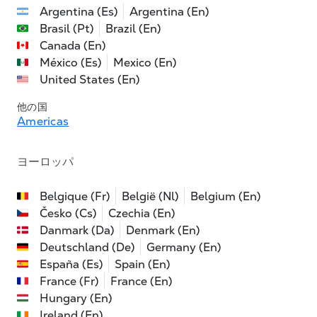
Argentina (Es)
Argentina (En)
Brasil (Pt)
Brazil (En)
Canada (En)
México (Es)
Mexico (En)
United States (En)
他の国
Americas
ヨーロッパ
Belgique (Fr)
België (Nl)
Belgium (En)
Česko (Cs)
Czechia (En)
Danmark (Da)
Denmark (En)
Deutschland (De)
Germany (En)
España (Es)
Spain (En)
France (Fr)
France (En)
Hungary (En)
Ireland (En)