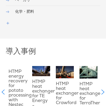
化学・肥料
導入事例
m
HTMP
energy
h
recovery
e
HTMP
HTMP
HTMP
n
for
f
heat
heat
heat
potato
exchanger
exchanger
exchanger
processing
p
for TE
for
for
with
s
Energy
Crawford
TerraTherm
Nestec
-