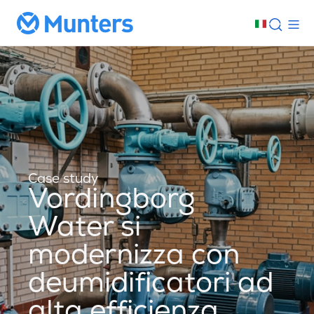
Case study
Vordingborg
Water si
modernizza con
deumidificatori ad