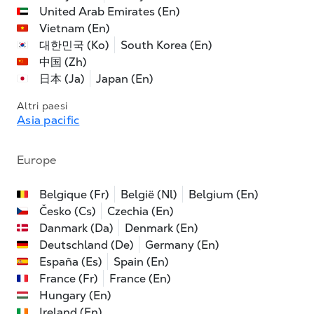
United Arab Emirates (En)
Vietnam (En)
대한민국 (Ko)
South Korea (En)
中国 (Zh)
日本 (Ja)
Japan (En)
Altri paesi
Asia pacific
Europe
Belgique (Fr)
België (Nl)
Belgium (En)
Česko (Cs)
Czechia (En)
Danmark (Da)
Denmark (En)
Deutschland (De)
Germany (En)
España (Es)
Spain (En)
France (Fr)
France (En)
Hungary (En)
Ireland (En)