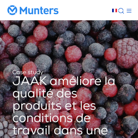
Case study
JAAK améliore la
qualité des
produits et les
conditions de
travail dans une