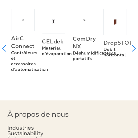
t
D
AirC
ComDry
CELdek
DropSTOP
urs
S
Connect
NX
Matériau
ur
d
Débit
Contrôleurs
Déshumidificateurs
d’évaporation
d
horizontal
et
portatifs
accessoires
d’automatisation
À propos de nous
Industries
Sustainability