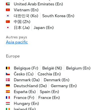
United Arab Emirates (En)
Vietnam (En)
대한민국 (Ko)
South Korea (En)
中国 (Zh)
日本 (Ja)
Japan (En)
Autres pays
Asia pacific
Europe
Belgique (Fr)
België (Nl)
Belgium (En)
Česko (Cs)
Czechia (En)
Danmark (Da)
Denmark (En)
Deutschland (De)
Germany (En)
España (Es)
Spain (En)
France (Fr)
France (En)
Hungary (En)
Ireland (En)